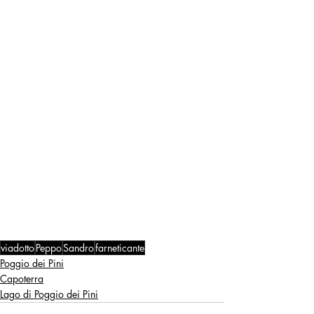
viadotto
Peppo
Sandro
farneticante
Poggio dei Pini
Capoterra
Lago di Poggio dei Pini