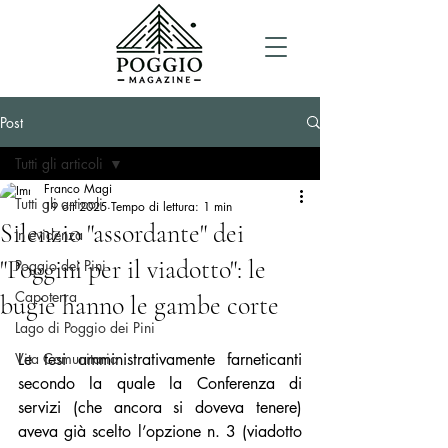
Post
Tutti gli articoli
Franco Magi
Tutti gli articoli
19 ott 2025
Tempo di lettura: 1 min
Silenzio "assordante" dei
In evidenza
"Poggini per il viadotto": le
Poggio dei Pini
Capoterra
bugie hanno le gambe corte
Lago di Poggio dei Pini
Vita Comunitaria
Le tesi amministrativamente farneticanti 
secondo la quale la Conferenza di 
servizi (che ancora si doveva tenere) 
aveva già scelto l’opzione n. 3 (viadotto 