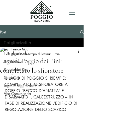
Post
Tutti gli articoli
Franco Magi
Tutti gli articoli
6 giu 2025
Tempo di lettura: 1 min
Lago di Poggio dei Pini:
In evidenza
completato lo sfioratore
Poggio dei Pini
Capoterra
IL LAGO DI POGGIO SI RIEMPIE: 
COMPLETATO LO SFIORATORE A 
Lago di Poggio dei Pini
DOPPIO “BECCO D’ANATRA” E 
Vita Comunitaria
DISARMATO IL CALCESTRUZZO – IN 
FASE DI REALIZZAZIONE L’EDIFICIO DI 
REGOLAZIONE DELLO SCARICO