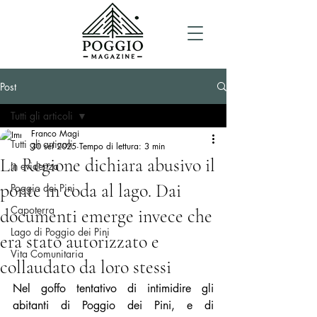
Post
Tutti gli articoli
Franco Magi
Tutti gli articoli
30 set 2025
Tempo di lettura: 3 min
La Regione dichiara abusivo il
In evidenza
ponte in coda al lago. Dai
Poggio dei Pini
Capoterra
documenti emerge invece che
Lago di Poggio dei Pini
era stato autorizzato e
Vita Comunitaria
collaudato da loro stessi
Nel goffo tentativo di intimidire gli 
abitanti di Poggio dei Pini, e di 