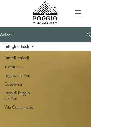
Articoli
Tutti gli articoli
Tutti gli articoli
In evidenza
Poggio dei Pini
Capoterra
Lago di Poggio
dei Pini
Vita Comunitaria