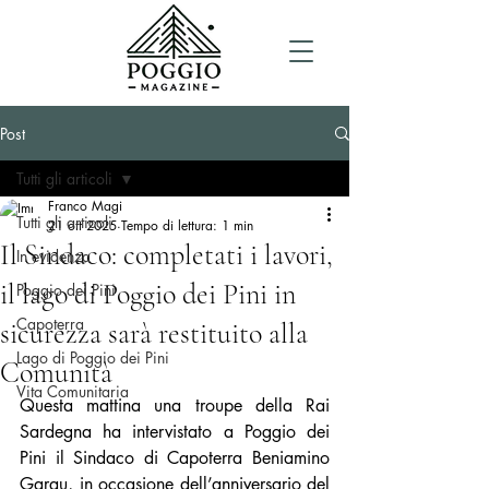
Post
Tutti gli articoli
Franco Magi
Tutti gli articoli
21 ott 2025
Tempo di lettura: 1 min
Il Sindaco: completati i lavori,
In evidenza
il lago di Poggio dei Pini in
Poggio dei Pini
Capoterra
sicurezza sarà restituito alla
Lago di Poggio dei Pini
Comunità
Vita Comunitaria
Questa mattina una troupe della Rai 
Sardegna ha intervistato a Poggio dei 
Pini il Sindaco di Capoterra Beniamino 
Garau, in occasione dell’anniversario del 