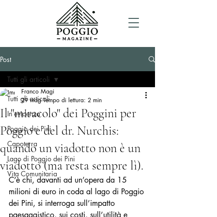
Post
Tutti gli articoli
Franco Magi
Tutti gli articoli
29 mag
Tempo di lettura: 2 min
Il "miracolo" dei Poggini per
In evidenza
Poggio e del dr. Nurchis:
Poggio dei Pini
Capoterra
quando un viadotto non è un
Lago di Poggio dei Pini
viadotto (ma resta sempre lì).
Vita Comunitaria
C’è chi, davanti ad un’opera da 15 
milioni di euro in coda al lago di Poggio 
dei Pini, si interroga sull’impatto 
paesaggistico, sui costi, sull’utilità e 