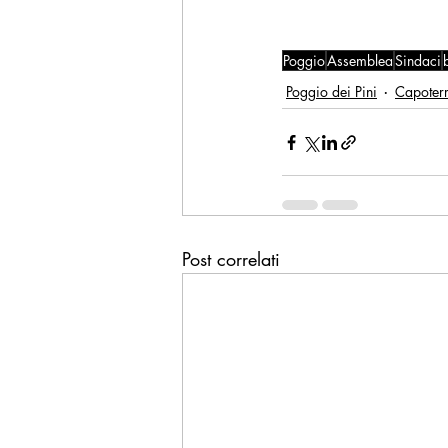
Poggio
Assemblea
Sindaci
Poggio dei Pini
Capoter
Post correlati