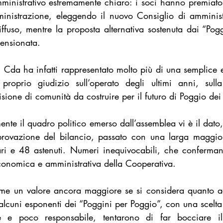
amministrativo estremamente chiaro: i soci hanno premiato
mministrazione, eleggendo il nuovo Consiglio di amminis
fuso, mentre la proposta alternativa sostenuta dai “Pogg
mensionata.
el Cda ha infatti rappresentato molto più di una semplice e
roprio giudizio sull’operato degli ultimi anni, sulla 
isione di comunità da costruire per il futuro di Poggio dei 
mente il quadro politico emerso dall’assemblea vi è il dato,
approvazione del bilancio, passato con una larga maggio
ari e 48 astenuti. Numeri inequivocabili, che confermano
economica e amministrativa della Cooperativa.
sume un valore ancora maggiore se si considera quanto 
lcuni esponenti dei “Poggini per Poggio”, con una scelta 
e e poco responsabile, tentarono di far bocciare il 