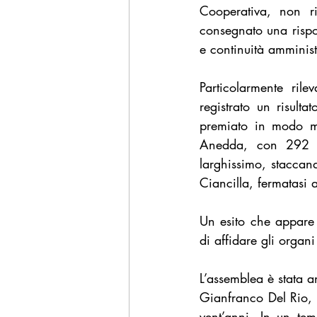
Cooperativa, non ri
consegnato una rispos
e continuità amminist
Particolarmente rile
registrato un risulta
premiato in modo mol
Anedda, con 292 v
larghissimo, staccan
Ciancilla, fermatasi
Un esito che appare 
di affidare gli organi
L’assemblea è stata a
Gianfranco Del Rio, o
vent’anni. In un tem