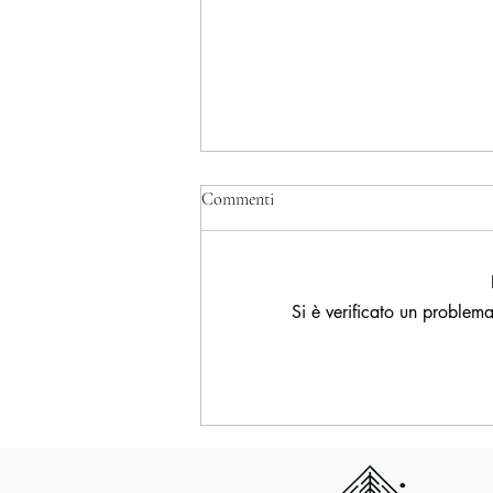
Commenti
Si è verificato un problema
Poggio dei Pini nell’Olimpo del
tennis sardo