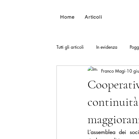
Home
Articoli
Tutti gli articoli
In evidenza
Pogg
Franco Magi
10 gi
Cooperativ
continuità
maggioranz
L’assemblea dei soc