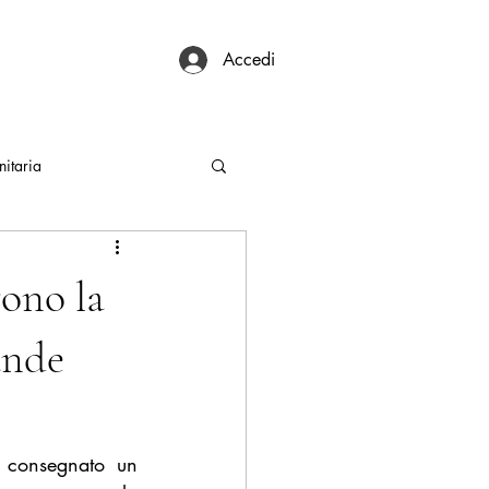
Accedi
itaria
gono la
ande
 consegnato un 