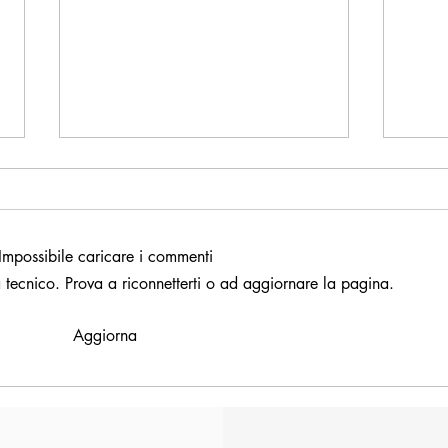
Impossibile caricare i commenti
 tecnico. Prova a riconnetterti o ad aggiornare la pagina.
Capoterra, Tari 2026: in arrivo le
Piccol
Aggiorna
bollette
voto 