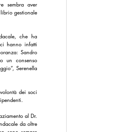
re sembra aver 
ibrio gestionale 
ndacale, che ha 
ci hanno infatti 
ioranza: Sandro 
o un consenso 
gio”, Serenella 
olontà dei soci 
dipendenti.
aziamento al Dr. 
ndacale da oltre 
non sono sempre 