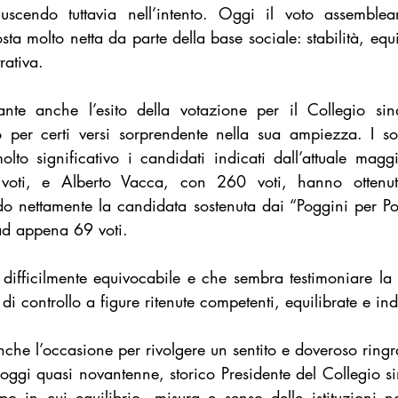
uscendo tuttavia nell’intento. Oggi il voto assemblea
ta molto netta da parte della base sociale: stabilità, equil
rativa.
vante anche l’esito della votazione per il Collegio si
to per certi versi sorprendente nella sua ampiezza. I so
to significativo i candidati indicati dall’attuale magg
oti, e Alberto Vacca, con 260 voti, hanno ottenut
do nettamente la candidata sostenuta dai “Poggini per Pog
 ad appena 69 voti.
difficilmente equivocabile e che sembra testimoniare la v
 di controllo a figure ritenute competenti, equilibrate e in
nche l’occasione per rivolgere un sentito e doveroso ringr
ggi quasi novantenne, storico Presidente del Collegio si
po in cui equilibrio, misura e senso delle istituzioni 